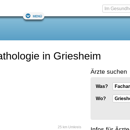
Menü
athologie in Griesheim
Ärzte suchen
Was?
Wo?
25 km Umkreis
Infos für Ärzte