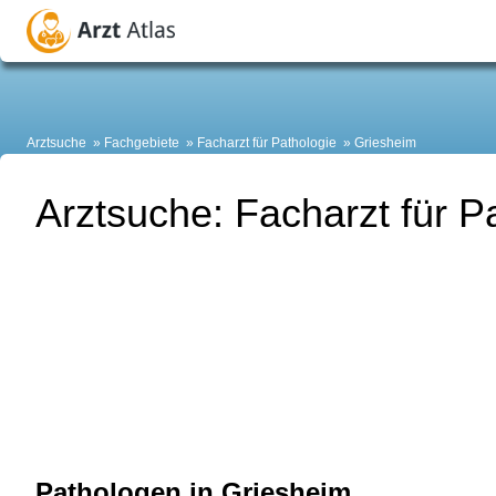
Arztsuche
Fachgebiete
Facharzt für Pathologie
Griesheim
Arztsuche: Facharzt für P
Pathologen in Griesheim