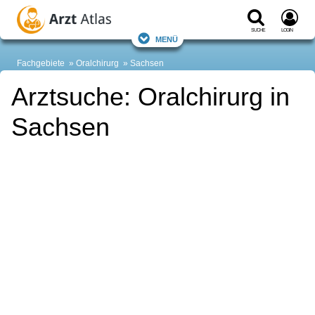
Suche
Login
Menü
Fachgebiete
Oralchirurg
Sachsen
Arztsuche: Oralchirurg in
Sachsen