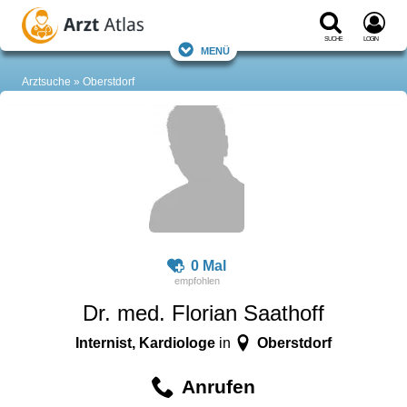
Suche
Login
Menü
Arztsuche
Oberstdorf
0 Mal
Dr. med. Florian Saathoff
Internist, Kardiologe
Oberstdorf
in
Anrufen