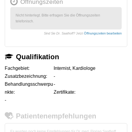
Öffnungszeiten
Nicht hinterlegt. Bitte erfragen Sie die Öffnungszeiten
telefonisch.
Sind Sie Dr. Saathoff?
Jetzt
Öffnungszeiten bearbeiten
Qualifikation
Fachgebiet:
Internist, Kardiologe
Zusatzbezeichnung:
-
Behandlungsschwerpu
-
nkte:
Zertifikate:
-
Patientenempfehlungen
Es wurden noch keine Empfehlungen für Dr. med. Florian Saathoff