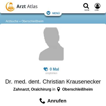
Suche
Login
Menü
Arztsuche
Oberschleißheim
0 Mal
Dr. med. dent. Christian Krausenecker
Zahnarzt, Oralchirurg
Oberschleißheim
in
Anrufen