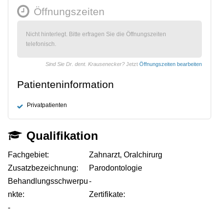
Öffnungszeiten
Nicht hinterlegt. Bitte erfragen Sie die Öffnungszeiten
telefonisch.
Sind Sie Dr. dent. Krausenecker?
Jetzt
Öffnungszeiten bearbeiten
Patienteninformation
Privatpatienten
Qualifikation
Fachgebiet:
Zahnarzt, Oralchirurg
Zusatzbezeichnung:
Parodontologie
Behandlungsschwerpu
-
nkte:
Zertifikate:
-