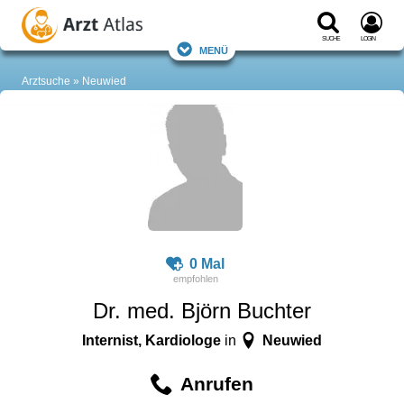
Suche
Login
Menü
Arztsuche
Neuwied
0 Mal
Dr. med. Björn Buchter
Internist, Kardiologe
Neuwied
in
Anrufen