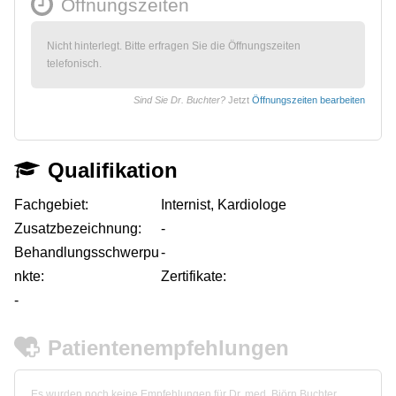
Öffnungszeiten
Nicht hinterlegt. Bitte erfragen Sie die Öffnungszeiten
telefonisch.
Sind Sie Dr. Buchter?
Jetzt
Öffnungszeiten bearbeiten
Qualifikation
Fachgebiet:
Internist, Kardiologe
Zusatzbezeichnung:
-
Behandlungsschwerpu
-
nkte:
Zertifikate:
-
Patientenempfehlungen
Es wurden noch keine Empfehlungen für Dr. med. Björn Buchter