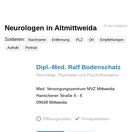
Neurologen in Altmittweida
25 km Umkreis
Sortieren:
Nachname
Entfernung
PLZ
Ort
Empfehlungen
Aufrufe
Portrait
Dipl.-Med. Ralf
Bodenschatz
Neurologe, Psychiater und Psychotherapeut
Med. Versorgungszentrum MVZ Mittweida
Hainichener Straße 4 - 6
09648
Mittweida
Öffnungszeiten
Privatpatienten