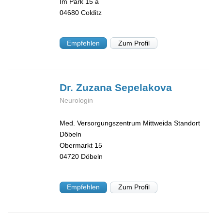
Im Park 15 a
04680
Colditz
Empfehlen
Zum Profil
Dr. Zuzana
Sepelakova
Neurologin
Med. Versorgungszentrum Mittweida Standort
Döbeln
Obermarkt 15
04720
Döbeln
Empfehlen
Zum Profil