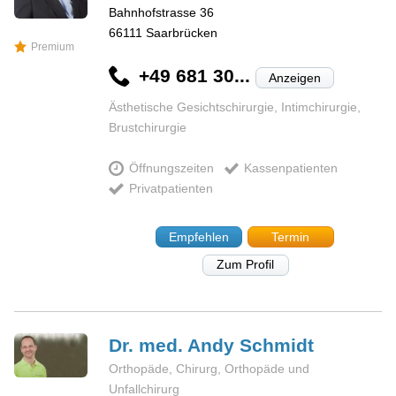
Bahnhofstrasse 36
66111
Saarbrücken
Premium
+49 681 30...
Anzeigen
Ästhetische Gesichtschirurgie, Intimchirurgie,
Brustchirurgie
Öffnungszeiten
Kassenpatienten
Privatpatienten
Empfehlen
Termin
Zum Profil
Dr. med. Andy
Schmidt
Orthopäde, Chirurg, Orthopäde und
Unfallchirurg