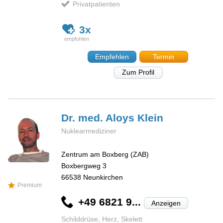
Privatpatienten
3x
Empfehlen
Termin
Zum Profil
Dr. med. Aloys
Klein
Nuklearmediziner
Zentrum am Boxberg (ZAB)
Boxbergweg 3
66538
Neunkirchen
Premium
+49 6821 9...
Anzeigen
Schilddrüse, Herz, Skelett