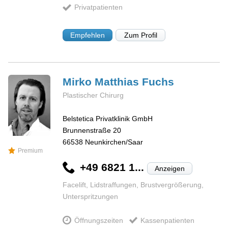
Privatpatienten
Empfehlen
Zum Profil
Mirko Matthias
Fuchs
Plastischer Chirurg
Belstetica Privatklinik GmbH
Brunnenstraße 20
66538
Neunkirchen/Saar
Premium
+49 6821 1...
Anzeigen
Facelift, Lidstraffungen, Brustvergrößerung,
Unterspritzungen
Öffnungszeiten
Kassenpatienten