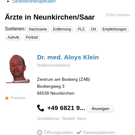
Strahlentherapeuten
Ärzte in Neunkirchen/Saar
25 km Umkreis
Sortieren:
Nachname
Entfernung
PLZ
Ort
Empfehlungen
Aufrufe
Portrait
Dr. med. Aloys
Klein
Nuklearmediziner
Zentrum am Boxberg (ZAB)
Boxbergweg 3
66538
Neunkirchen
Premium
+49 6821 9...
Anzeigen
Schilddrüse, Skelett, Herz
Öffnungszeiten
Kassenpatienten