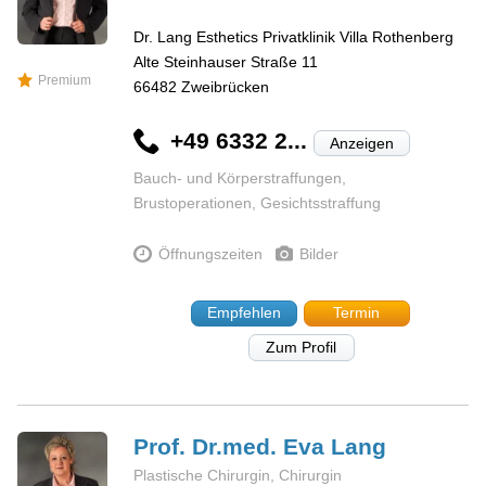
Dr. Lang Esthetics Privatklinik Villa Rothenberg
Alte Steinhauser Straße 11
Premium
66482
Zweibrücken
+49 6332 2...
Anzeigen
Bauch- und Körperstraffungen,
Brustoperationen, Gesichtsstraffung
Öffnungszeiten
Bilder
Empfehlen
Termin
Zum Profil
Prof. Dr.med. Eva
Lang
Plastische Chirurgin, Chirurgin