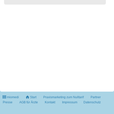
miomedi
Start
Praxismarketing zum Nulltarif
Partner
Presse
AGB für Ärzte
Kontakt
Impressum
Datenschutz