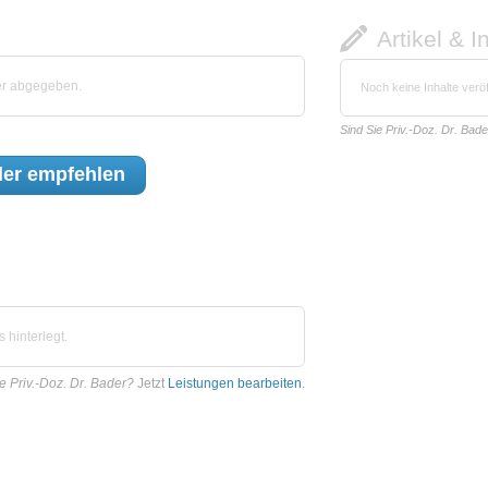
Artikel & I
er abgegeben.
Noch keine Inhalte veröf
Sind Sie Priv.-Doz. Dr. Bad
der
empfehlen
 hinterlegt.
e Priv.-Doz. Dr. Bader?
Jetzt
Leistungen bearbeiten
.