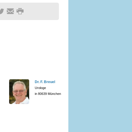
Dr. F. Breuel
Urologe
in 80639 München