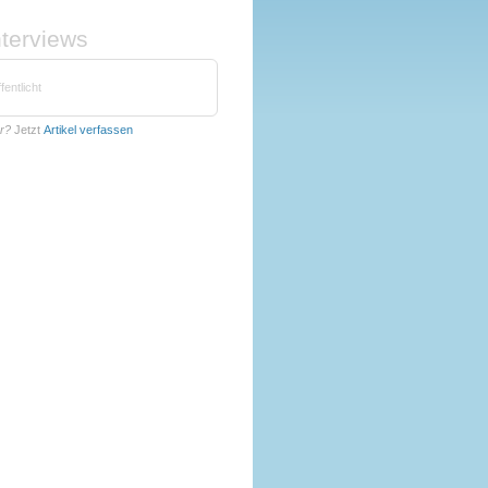
nterviews
fentlicht
er?
Jetzt
Artikel verfassen