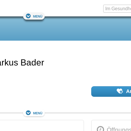
Menü
arkus Bader
Ar
Menü
Öffnungs