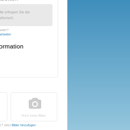
itte erfragen Sie die
efonisch.
Bader?
arbeiten
formation
Noch keine Bilder
er?
Jetzt
Bilder hinzufügen