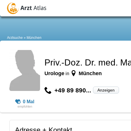
Arztsuche
München
Priv.-Doz. Dr. med. M
Urologe
München
in
+49 89 890...
Anzeigen
0 Mal
Adresse + Kontakt