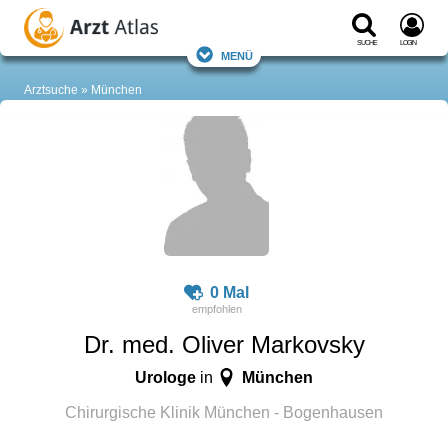
Suche
Login
Menü
Arztsuche
München
0 Mal
Dr. med. Oliver Markovsky
Urologe
München
in
Chirurgische Klinik München - Bogenhausen