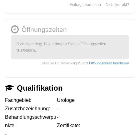
Eintrag bearbeiten
Nicht korrekt?
Öffnungszeiten
Nicht hinterlegt. Bitte erfragen Sie die Öffnungszeiten
telefonisch.
Sind Sie Dr. Markovsky?
Jetzt
Öffnungszeiten bearbeiten
Qualifikation
Fachgebiet:
Urologe
Zusatzbezeichnung:
-
Behandlungsschwerpu
-
nkte:
Zertifikate:
-