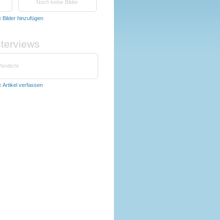
Noch keine Bilder
t
Bilder hinzufügen
nterviews
fentlicht
t
Artikel verfassen