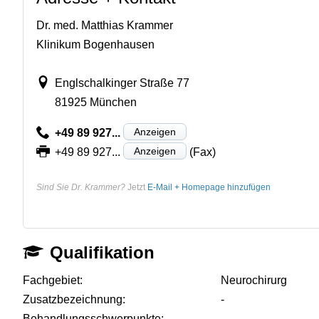
Dr. med. Matthias Krammer
Klinikum Bogenhausen
Englschalkinger Straße 77
81925 München
Anzeigen
+49 89 927...
Anzeigen
+49 89 927...
(Fax)
Sind Sie Dr. Krammer?
Jetzt
E-Mail + Homepage hinzufügen
Qualifikation
Fachgebiet:
Neurochirurg
Zusatzbezeichnung:
-
Behandlungsschwerpunkte:
-