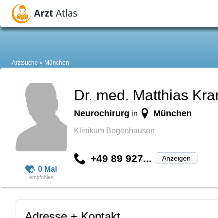
Arztsuche
München
Dr. med. Matthias Kr
Neurochirurg
München
in
Klinikum Bogenhausen
+49 89 927...
Anzeigen
0 Mal
Adresse + Kontakt