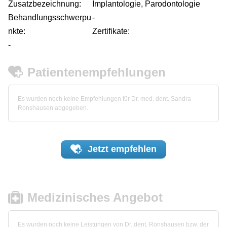
Zusatzbezeichnung:
Implantologie, Parodontologie
Behandlungsschwerpu
-
nkte:
Zertifikate:
-
Patientenempfehlungen
Es wurden noch keine Empfehlungen für Dr. med. dent. Sandra
Ronshausen abgegeben.
Jetzt
empfehlen
Medizinisches Angebot
Es wurden noch keine Leistungen von Dr. dent. Ronshausen bzw. der