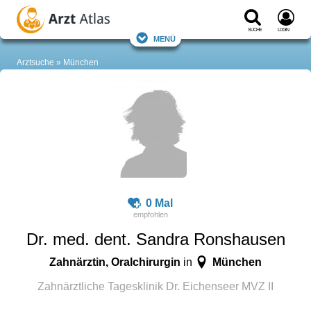
Suche
Login
Menü
Arztsuche
München
0 Mal
Dr. med. dent. Sandra Ronshausen
Zahnärztin, Oralchirurgin
München
in
Zahnärztliche Tagesklinik Dr. Eichenseer MVZ II