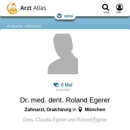
Suche
Login
Menü
Arztsuche
München
0 Mal
Dr. med. dent. Roland Egerer
Zahnarzt, Oralchirurg
München
in
Dres. Claudia Egerer und Roland Egerer