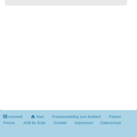
miomedi
Start
Praxismarketing zum Nulltarif
Partner
Presse
AGB für Ärzte
Kontakt
Impressum
Datenschutz