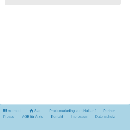
miomedi
Start
Praxismarketing zum Nulltarif
Partner
Presse
AGB für Ärzte
Kontakt
Impressum
Datenschutz