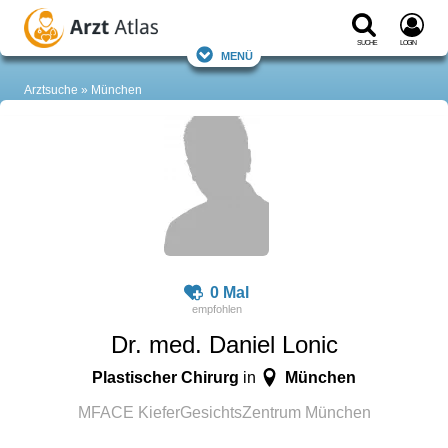
Suche
Login
Menü
Arztsuche
München
0 Mal
Dr. med. Daniel Lonic
Plastischer Chirurg
München
in
MFACE KieferGesichtsZentrum München