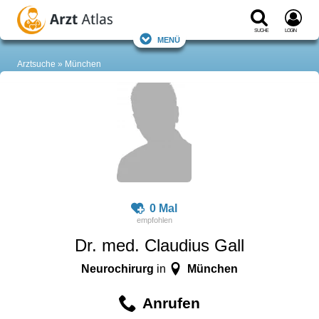
Suche
Login
Menü
Arztsuche
München
0 Mal
Dr. med. Claudius Gall
Neurochirurg
München
in
Anrufen