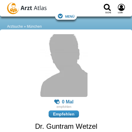
Suche
Login
Menü
Arztsuche
München
0 Mal
Empfehlen
Dr. Guntram Wetzel