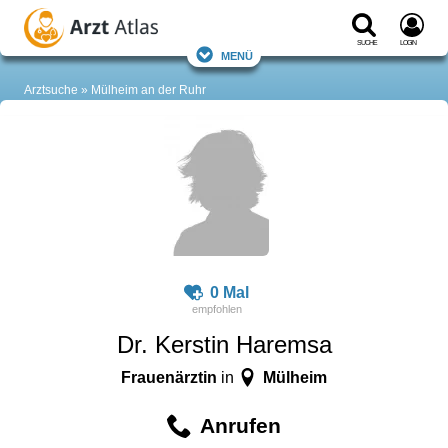
Suche
Login
Menü
Arztsuche
Mülheim an der Ruhr
0 Mal
Dr. Kerstin Haremsa
Frauenärztin
Mülheim
in
Anrufen