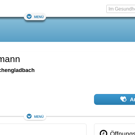
Menü
kmann
hengladbach
Ar
Menü
Öffnungs