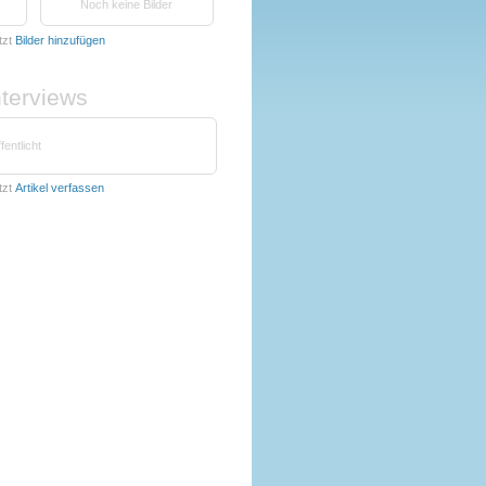
Noch keine Bilder
tzt
Bilder hinzufügen
nterviews
fentlicht
tzt
Artikel verfassen