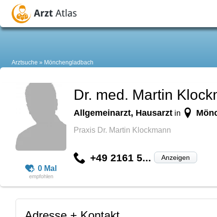
Arztsuche
Mönchengladbach
Dr. med. Martin Kloc
Allgemeinarzt, Hausarzt
Mönc
in
Praxis Dr. Martin Klockmann
+49 2161 5...
Anzeigen
0 Mal
Adresse + Kontakt