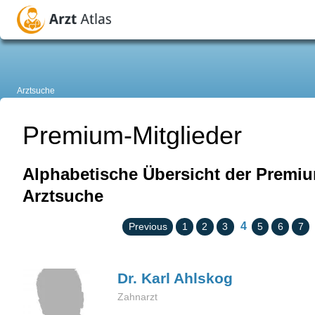
Arztsuche
Premium-Mitglieder
Alphabetische Übersicht der Premiu
Arztsuche
4
Previous
1
2
3
5
6
7
Dr. Karl
Ahlskog
Zahnarzt