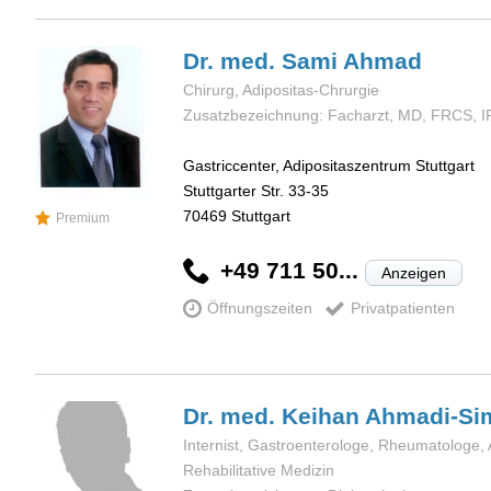
Dr. med. Sami
Ahmad
Chirurg, Adipositas-Chrurgie
Zusatzbezeichnung: Facharzt, MD, FRCS, I
Gastriccenter, Adipositaszentrum Stuttgart
Stuttgarter Str. 33-35
70469
Stuttgart
Premium
+49 711 50...
Anzeigen
Öffnungszeiten
Privatpatienten
Dr. med. Keihan
Ahmadi-Si
Internist, Gastroenterologe, Rheumatologe, 
Rehabilitative Medizin