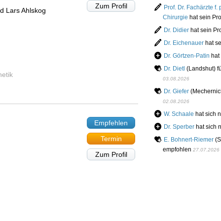
Zum Profil
Prof. Dr. Fachärzte f.
d Lars Ahlskog
Chirurgie
hat sein Pro
Dr. Didier
hat sein Pro
Dr. Eichenauer
hat se
Dr. Görtzen-Patin
hat 
Dr. Dietl
(Landshut) f
hetik
03.08.2026
Dr. Giefer
(Mechernich
02.08.2026
W. Schaale
hat sich 
Empfehlen
Dr. Sperber
hat sich 
Termin
E. Bohnert-Riemer
(S
empfohlen
27.07.2026
Zum Profil