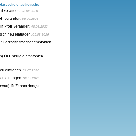
 plastische u. ästhetische
fil verändert.
08.08.2026
fil verändert.
08.08.2026
in Profil verändert.
08.08.2026
sich neu eintragen.
05.08.2026
ür Herzschrittmacher empfohlen
) für Chirurgie empfohlen
neu eintragen.
31.07.2026
neu eintragen.
30.07.2026
exau) für Zahnarztangst