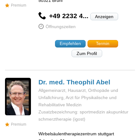
50321
Brühl
Premium
+49 2232 4...
Anzeigen
Öffnungszeiten
Empfehlen
Termin
Zum Profil
Dr. med. Theophil
Abel
Allgemeinarzt, Hausarzt, Orthopäde und
Unfallchirurg, Arzt für Physikalische und
Rehabilitative Medizin
Zusatzbezeichnung: sportmedizin akupunktur
schmerztherapie (igost)
Premium
Wirbelsäulentherapiezentrum stuttgart