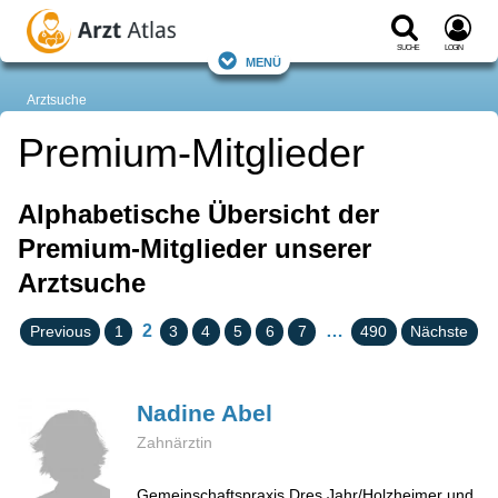
Suche
Login
Menü
Arztsuche
Premium-Mitglieder
Alphabetische Übersicht der
Premium-Mitglieder unserer
Arztsuche
2
…
Previous
1
3
4
5
6
7
490
Nächste
Nadine
Abel
Zahnärztin
Gemeinschaftspraxis Dres Jahr/Holzheimer und