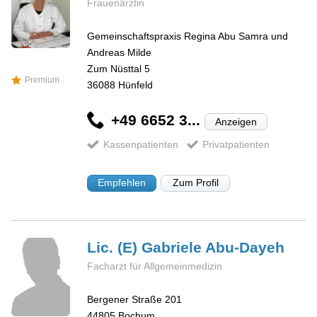
Frauenärztin
Gemeinschaftspraxis Regina Abu Samra und
Andreas Milde
Zum Nüsttal 5
Premium
36088
Hünfeld
+49 6652 3...
Anzeigen
Kassenpatienten
Privatpatienten
Empfehlen
Zum Profil
Lic. (E) Gabriele
Abu-Dayeh
Facharzt für Allgemeinmedizin
Bergener Straße 201
44805
Bochum