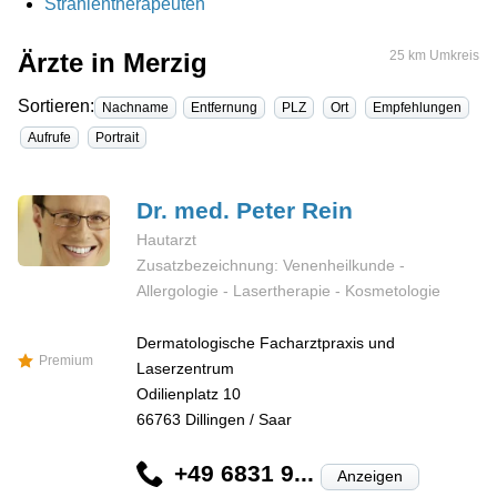
Strahlentherapeuten
Ärzte in Merzig
25 km Umkreis
Sortieren:
Nachname
Entfernung
PLZ
Ort
Empfehlungen
Aufrufe
Portrait
Dr. med. Peter
Rein
Hautarzt
Zusatzbezeichnung: Venenheilkunde -
Allergologie - Lasertherapie - Kosmetologie
Dermatologische Facharztpraxis und
Premium
Laserzentrum
Odilienplatz 10
66763
Dillingen / Saar
+49 6831 9...
Anzeigen