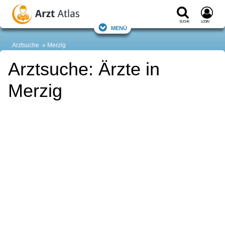
Suche
Login
Menü
Arztsuche
Merzig
Arztsuche: Ärzte in
Merzig