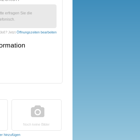
itte erfragen Sie die
efonisch.
Kloß?
Jetzt
Öffnungszeiten bearbeiten
formation
Noch keine Bilder
der hinzufügen