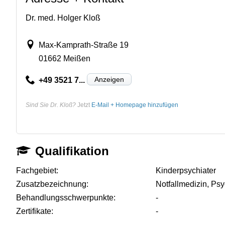
Dr. med. Holger Kloß
Max-Kamprath-Straße 19
01662 Meißen
Anzeigen
+49 3521 7...
Sind Sie Dr. Kloß?
Jetzt
E-Mail + Homepage hinzufügen
Qualifikation
Fachgebiet:
Kinderpsychiater
Zusatzbezeichnung:
Notfallmedizin, Ps
Behandlungsschwerpunkte:
-
Zertifikate:
-