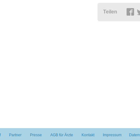
Teilen
f
Partner
Presse
AGB für Ärzte
Kontakt
Impressum
Daten