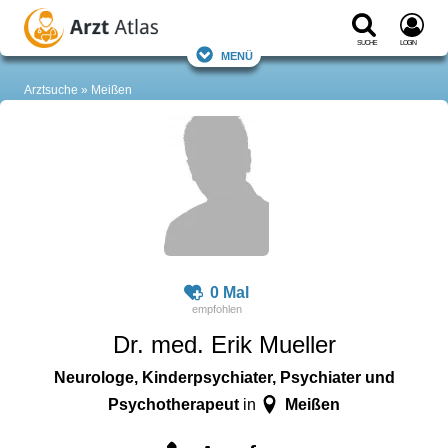
Suche
Login
Menü
Arztsuche
Meißen
0 Mal
Dr. med. Erik Mueller
Neurologe, Kinderpsychiater, Psychiater und
Psychotherapeut
Meißen
in