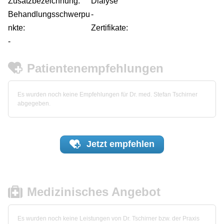
Zusatzbezeichnung:
Dialyse
Behandlungsschwerpu
-
nkte:
Zertifikate:
-
Patientenempfehlungen
Es wurden noch keine Empfehlungen für Dr. med. Stefan Tschirner
abgegeben.
Jetzt
empfehlen
Medizinisches Angebot
Es wurden noch keine Leistungen von Dr. Tschirner bzw. der Praxis