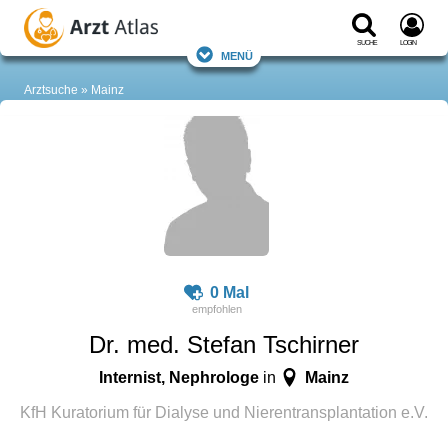
Suche
Login
Menü
Arztsuche
Mainz
0 Mal
Dr. med. Stefan Tschirner
Internist, Nephrologe
Mainz
in
KfH Kuratorium für Dialyse und Nierentransplantation e.V.