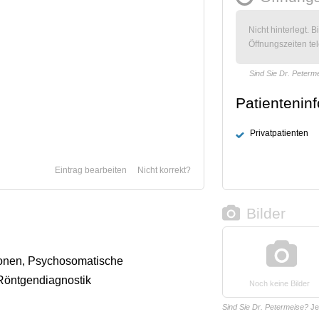
Nicht hinterlegt. B
Öffnungszeiten tel
Sind Sie Dr. Peterm
Patientenin
Privatpatienten
Eintrag bearbeiten
Nicht korrekt?
Bilder
onen, Psychosomatische
Röntgendiagnostik
Noch keine Bilder
Sind Sie Dr. Petermeise?
Je