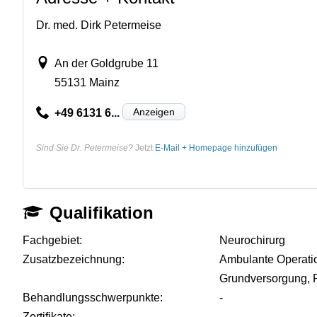
Dr. med. Dirk Petermeise
An der Goldgrube 11
55131 Mainz
Anzeigen
+49 6131 6...
Sind Sie Dr. Petermeise?
Jetzt
E-Mail + Homepage hinzufügen
Qualifikation
Fachgebiet:
Neurochirurg
Zusatzbezeichnung:
Ambulante Operati
Grundversorgung, 
Behandlungsschwerpunkte:
-
Zertifikate:
-