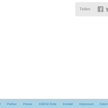
Teilen
f
Partner
Presse
AGB für Ärzte
Kontakt
Impressum
Daten