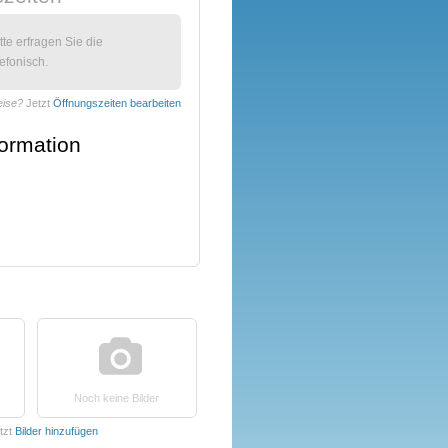
itte erfragen Sie die
efonisch.
eise?
Jetzt
Öffnungszeiten bearbeiten
formation
Noch keine Bilder
tzt
Bilder hinzufügen