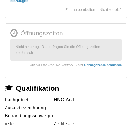
hinzufügen
Eintrag bearbeiten
Nicht korrekt?
Öffnungszeiten
Nicht hinterlegt. Bitte erfragen Sie die Öffnungszeiten
telefonisch.
Sind Sie Priv.-Doz. Dr. Vorwerk?
Jetzt
Öffnungszeiten bearbeiten
Qualifikation
Fachgebiet:
HNO-Arzt
Zusatzbezeichnung:
-
Behandlungsschwerpu
-
nkte:
Zertifikate:
-