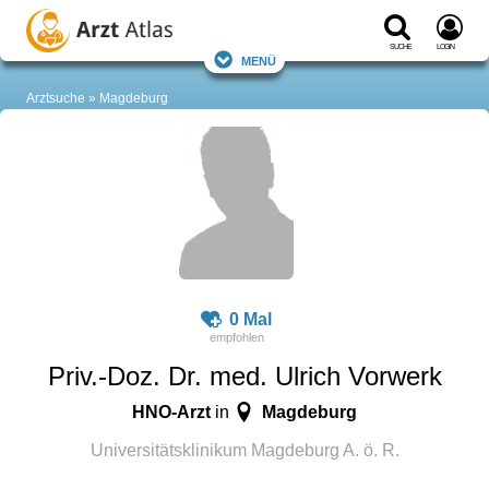
Suche
Login
Menü
Arztsuche
Magdeburg
0 Mal
Priv.-Doz. Dr. med. Ulrich Vorwerk
HNO-Arzt
Magdeburg
in
Universitätsklinikum Magdeburg A. ö. R.