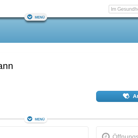
Menü
ann
Ar
Menü
Öffnungs