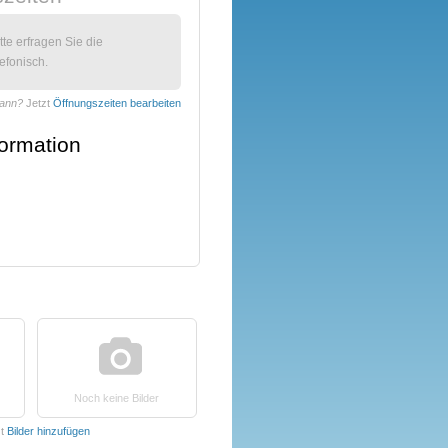
itte erfragen Sie die
efonisch.
mann?
Jetzt
Öffnungszeiten bearbeiten
formation
Noch keine Bilder
zt
Bilder hinzufügen