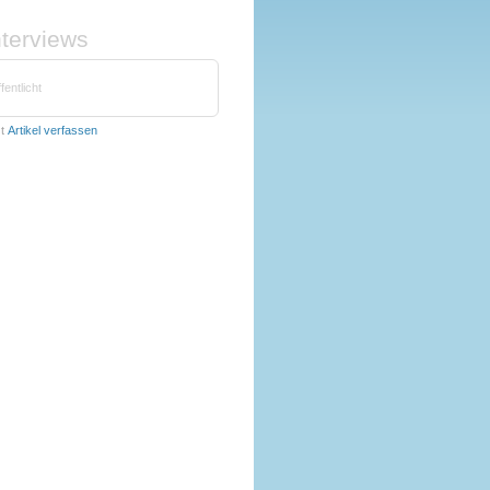
nterviews
fentlicht
zt
Artikel verfassen