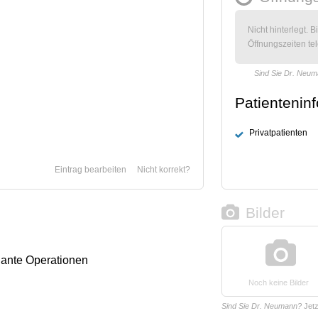
Nicht hinterlegt. B
Öffnungszeiten tel
Sind Sie Dr. Neu
Patientenin
Privatpatienten
Eintrag bearbeiten
Nicht korrekt?
Bilder
lante Operationen
Noch keine Bilder
Sind Sie Dr. Neumann?
Jet