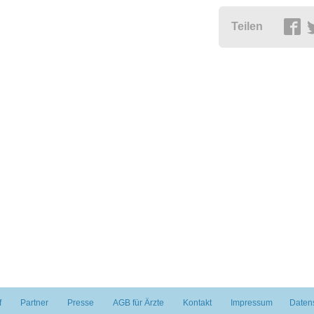
Teilen
f
Partner
Presse
AGB für Ärzte
Kontakt
Impressum
Daten