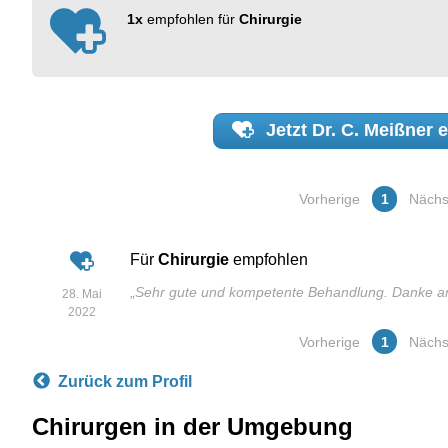
1x
empfohlen für
Chirurgie
Jetzt
Dr. C. Meißner
e
Vorherige
1
Nächs
Für
Chirurgie
empfohlen
„
Sehr gute und kompetente Behandlung. Danke a
28. Mai
2022
Vorherige
1
Nächs
Zurück zum Profil
Chirurgen in der Umgebung