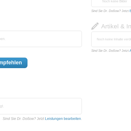
Noch keine Bilder
Sind Sie Dr. Doßow?
Jetzt
B
Artikel & I
ben.
Noch keine Inhalte veröf
Sind Sie Dr. Doßow?
Jetzt
A
mpfehlen
gt.
Sind Sie Dr. Doßow?
Jetzt
Leistungen bearbeiten
.