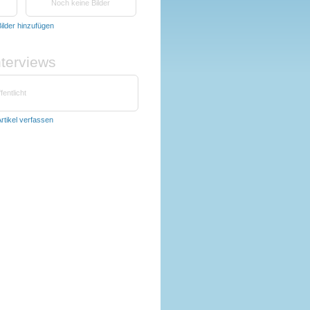
Noch keine Bilder
ilder hinzufügen
nterviews
fentlicht
rtikel verfassen