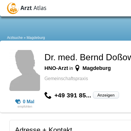
Arztsuche
Magdeburg
Dr. med. Bernd Doßo
HNO-Arzt
Magdeburg
in
Gemeinschaftspraxis
+49 391 85...
Anzeigen
0 Mal
Adresse + Kontakt