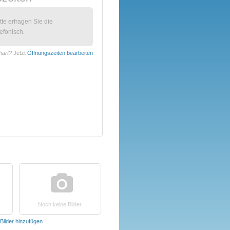
itte erfragen Sie die
efonisch.
hart?
Jetzt
Öffnungszeiten bearbeiten
Noch keine Bilder
Bilder hinzufügen