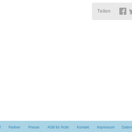
Teilen
f
Partner
Presse
AGB für Ärzte
Kontakt
Impressum
Daten