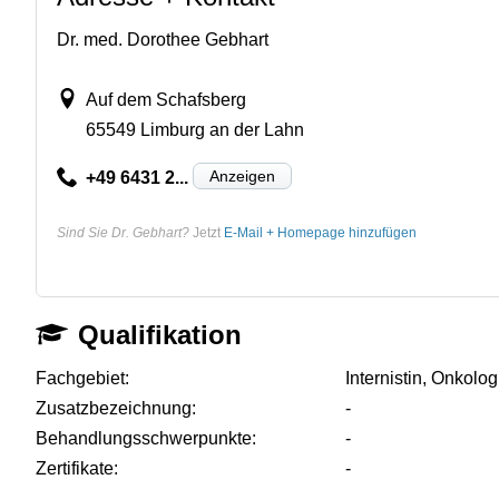
Dr. med. Dorothee Gebhart
Auf dem Schafsberg
65549 Limburg an der Lahn
Anzeigen
+49 6431 2...
Sind Sie Dr. Gebhart?
Jetzt
E-Mail + Homepage hinzufügen
Qualifikation
Fachgebiet:
Internistin, Onkolo
Zusatzbezeichnung:
-
Behandlungsschwerpunkte:
-
Zertifikate:
-