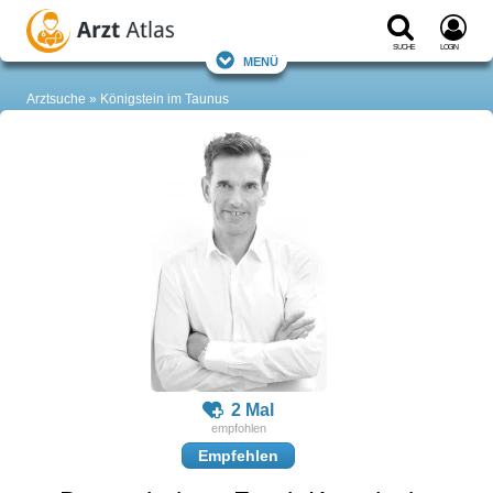
Suche
Login
Menü
Arztsuche
Königstein im Taunus
2 Mal
Empfehlen