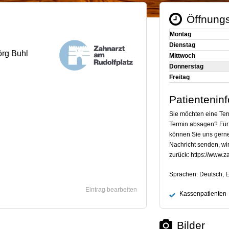
Öffnungs
Montag
Dienstag
örg Buhl
Mittwoch
Donnerstag
Freitag
Patientenin
Sie möchten eine Ter
Termin absagen? Für
können Sie uns gerne
Nachricht senden, wi
zurück: https://www.z
Sprachen: Deutsch, E
Eintrag bearbeiten
Kassenpatienten
Bilder