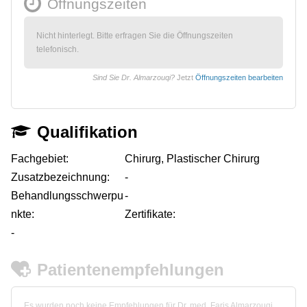
Öffnungszeiten
Nicht hinterlegt. Bitte erfragen Sie die Öffnungszeiten
telefonisch.
Sind Sie Dr. Almarzouqi?
Jetzt
Öffnungszeiten bearbeiten
Qualifikation
Fachgebiet:
Chirurg, Plastischer Chirurg
Zusatzbezeichnung:
-
Behandlungsschwerpu
-
nkte:
Zertifikate:
-
Patientenempfehlungen
Es wurden noch keine Empfehlungen für Dr. med. Faris Almarzouqi