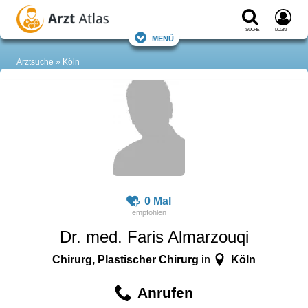
Suche
Login
Menü
Arztsuche
Köln
0 Mal
Dr. med. Faris Almarzouqi
Chirurg, Plastischer Chirurg
Köln
in
Anrufen