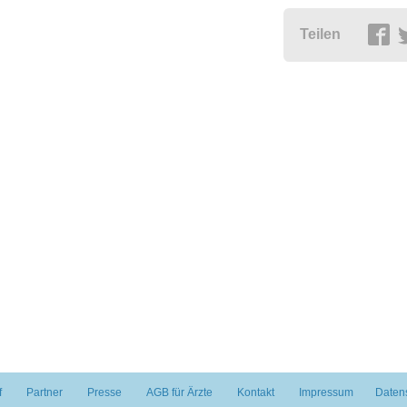
Teilen
f
Partner
Presse
AGB für Ärzte
Kontakt
Impressum
Daten