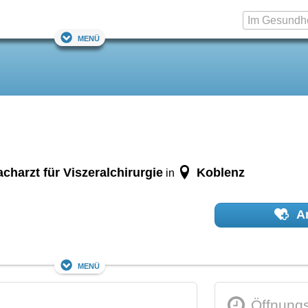
Menü
acharzt für Viszeralchirurgie
Koblenz
in
Ar
Menü
Öffnungs