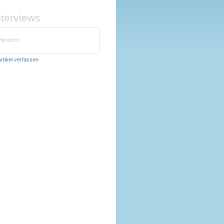
nterviews
fentlicht
rtikel verfassen