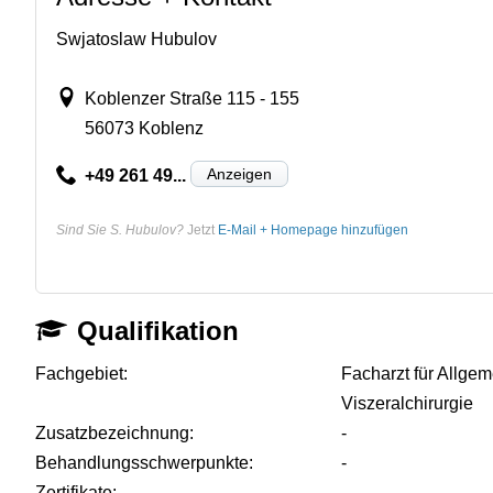
Swjatoslaw Hubulov
Koblenzer Straße 115 - 155
56073 Koblenz
Anzeigen
+49 261 49...
Sind Sie S. Hubulov?
Jetzt
E-Mail + Homepage hinzufügen
Qualifikation
Fachgebiet:
Facharzt für Allgem
Viszeralchirurgie
Zusatzbezeichnung:
-
Behandlungsschwerpunkte:
-
Zertifikate:
-