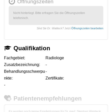
Öffnungszeiten
Nicht hinterlegt. Bitte erfragen Sie die Öffnungszeiten
telefonisch.
Sind Sie Dr. Waldeck?
Jetzt
Öffnungszeiten bearbeiten
Qualifikation
Fachgebiet:
Radiologe
Zusatzbezeichnung:
-
Behandlungsschwerpu
-
nkte:
Zertifikate:
-
Patientenempfehlungen
Es wurden noch keine Empfehlungen für Dr. med. Stephan Waldeck