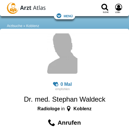
Suche
Login
Menü
Arztsuche
Koblenz
0 Mal
Dr. med. Stephan Waldeck
Radiologe
Koblenz
in
Anrufen