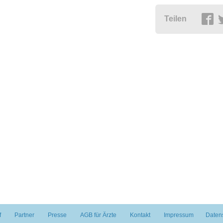
Teilen
f
Partner
Presse
AGB für Ärzte
Kontakt
Impressum
Daten