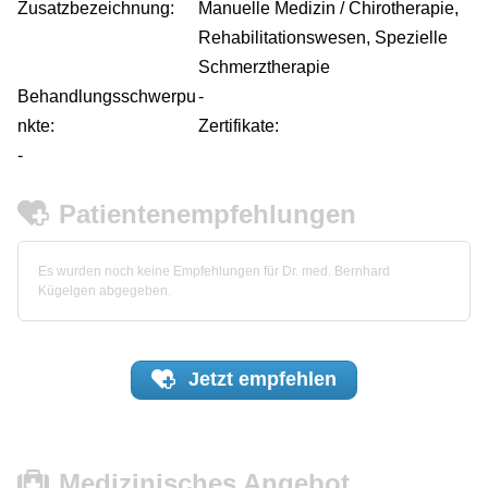
Zusatzbezeichnung:
Manuelle Medizin / Chirotherapie,
Rehabilitationswesen, Spezielle
Schmerztherapie
Behandlungsschwerpu
-
nkte:
Zertifikate:
-
Patientenempfehlungen
Es wurden noch keine Empfehlungen für Dr. med. Bernhard
Kügelgen abgegeben.
Jetzt
empfehlen
Medizinisches Angebot