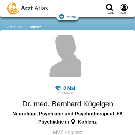
Suche
Login
Menü
Arztsuche
Koblenz
0 Mal
Dr. med. Bernhard Kügelgen
Neurologe, Psychiater und Psychotherapeut, FA
Psychiatrie
Koblenz
in
MVZ Koblenz