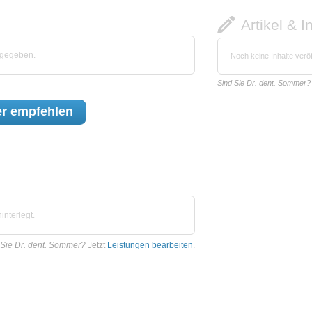
Artikel & I
bgegeben.
Noch keine Inhalte veröf
Sind Sie Dr. dent. Sommer?
er
empfehlen
nterlegt.
 Sie Dr. dent. Sommer?
Jetzt
Leistungen bearbeiten
.