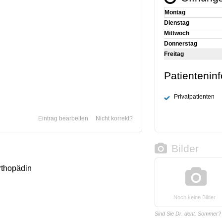
Montag
Dienstag
Mittwoch
Donnerstag
Freitag
Patientenin
Privatpatienten
Eintrag bearbeiten
Nicht korrekt?
Bilder
rthopädin
Noch keine Bilder
Sind Sie Dr. dent. Sommer?