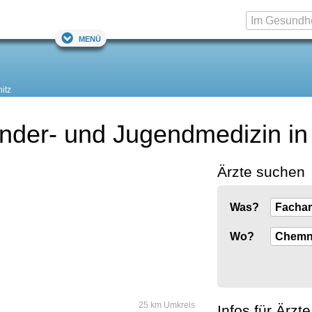
Menü
itz
Kinder- und Jugendmedizin i
Ärzte suchen
Was?
Wo?
25 km Umkreis
Infos für Ärzte