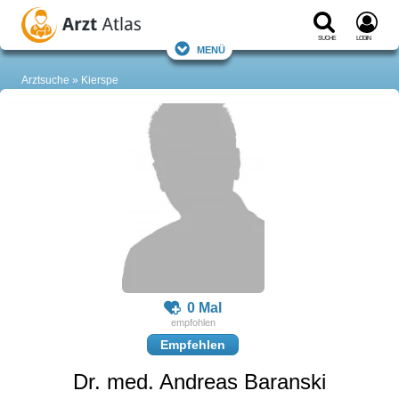
Suche
Login
Menü
Arztsuche
Kierspe
0 Mal
Empfehlen
Dr. med. Andreas Baranski