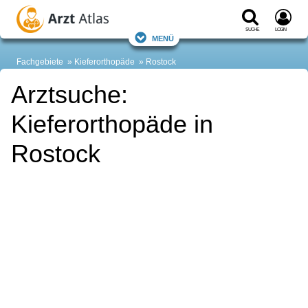
Suche
Login
Menü
Fachgebiete
Kieferorthopäde
Rostock
Arztsuche:
Kieferorthopäde in
Rostock