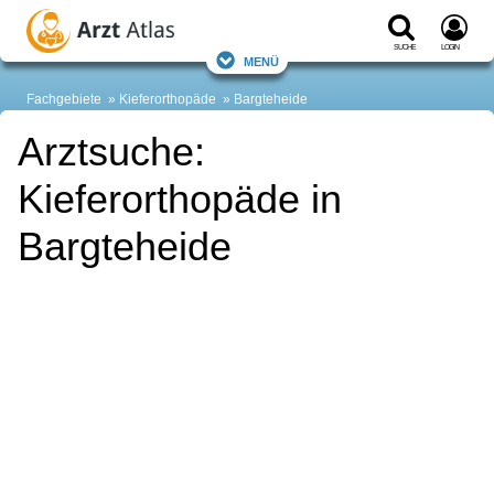
Suche
Login
Menü
Fachgebiete
Kieferorthopäde
Bargteheide
Arztsuche:
Kieferorthopäde in
Bargteheide