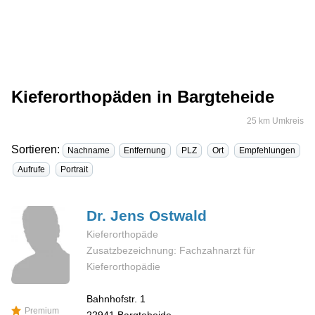
Kieferorthopäden in Bargteheide
25 km Umkreis
Sortieren:
Nachname
Entfernung
PLZ
Ort
Empfehlungen
Aufrufe
Portrait
Dr. Jens
Ostwald
Kieferorthopäde
Zusatzbezeichnung: Fachzahnarzt für
Kieferorthopädie
Bahnhofstr. 1
Premium