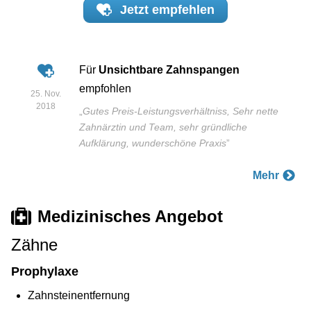
Jetzt
empfehlen
Für
Unsichtbare Zahnspangen
empfohlen
25. Nov.
2018
„
Gutes Preis-Leistungsverhältniss, Sehr nette
Zahnärztin und Team, sehr gründliche
Aufklärung, wunderschöne Praxis
”
Mehr
Medizinisches Angebot
Zähne
Prophylaxe
Zahnsteinentfernung