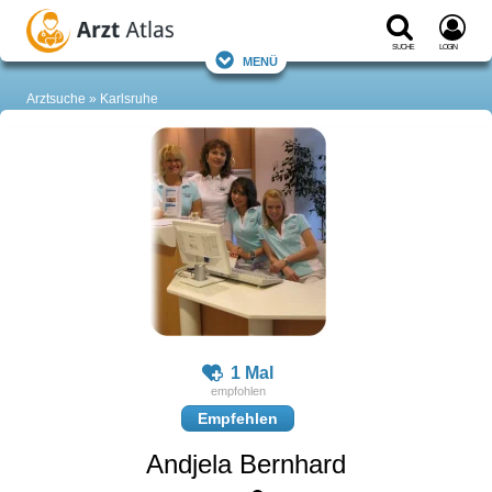
Suche
Login
Menü
Arztsuche
Karlsruhe
1 Mal
Empfehlen
Andjela Bernhard