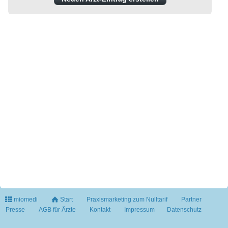
miomedi
Start
Praxismarketing zum Nulltarif
Partner
Presse
AGB für Ärzte
Kontakt
Impressum
Datenschutz