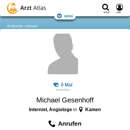
Suche
Login
Menü
Arztsuche
Kamen
0 Mal
Michael Gesenhoff
Internist, Angiologe
Kamen
in
Anrufen