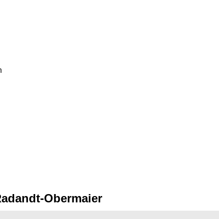
n
 Radandt-Obermaier