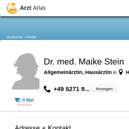
Arztsuche
Höxter
Dr. med. Maike Stein
Allgemeinärztin, Hausärztin
H
in
+49 5271 9...
Anzeigen
0 Mal
Adresse + Kontakt