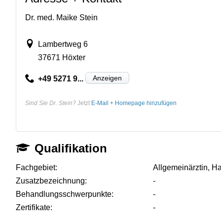
Dr. med. Maike Stein
Lambertweg 6
37671 Höxter
Anzeigen
+49 5271 9...
Sind Sie Dr. Stein?
Jetzt
E-Mail + Homepage hinzufügen
Qualifikation
Fachgebiet:
Allgemeinärztin, H
Zusatzbezeichnung:
-
Behandlungsschwerpunkte:
-
Zertifikate:
-