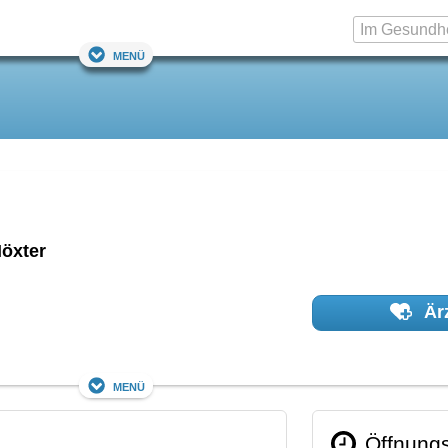
Menü
öxter
Ärz
Menü
Öffnungs