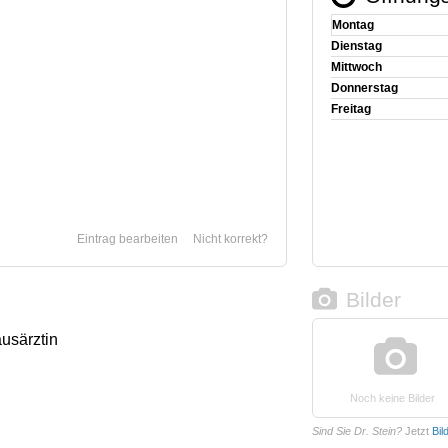
Montag
Dienstag
Mittwoch
Donnerstag
Freitag
Eintrag bearbeiten
Nicht korrekt?
Bilder
ausärztin
Noch keine Bilder
Sind Sie Dr. Stein?
Jetzt
Bil