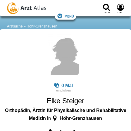
Suche
Login
Menü
Arztsuche
Höhr-Grenzhausen
0 Mal
Elke Steiger
Orthopädin, Ärztin für Physikalische und Rehabilitative
Medizin
Höhr-Grenzhausen
in