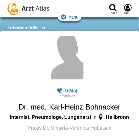
Suche
Login
Menü
Arztsuche
Heilbronn
0 Mal
Dr. med. Karl-Heinz Bohnacker
Internist, Pneumologe, Lungenarzt
Heilbronn
in
Praxis Dr. Mihaela-Veronica Hubatsch