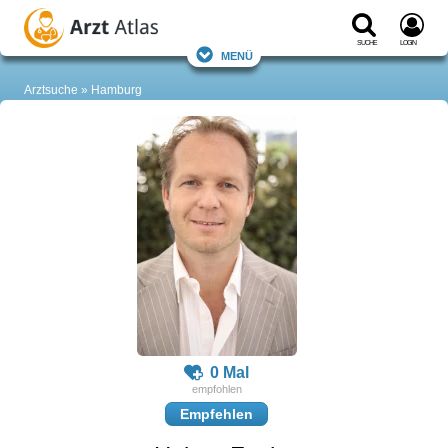
Suche
Login
Menü
Arztsuche
Hamburg
0 Mal
Empfehlen